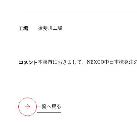
工場
揖斐川工場
コメント
本巣市におきまして、NEXCO中日本様発注
一覧へ戻る