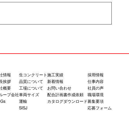
社情報
生コンクリート
施工実績
採用情報
長挨拶
品質について
新着情報
仕事内容
社概要
工場について
お問い合わせ
社員の声
ループ会社
車両サイズ
配合計画書作成依頼
職場環境
DGs
運輸
カタログダウンロード
募集要項
SISJ
応募フォーム